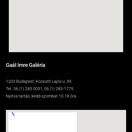
Gaál Imre Galéria
1203 Budapest, Kossuth Lajos u. 39.
Tel.: 06 (1) 283 0031, 06 (1) 283-1779
Nyitva tartás: kedd-szombat 10-18 óra