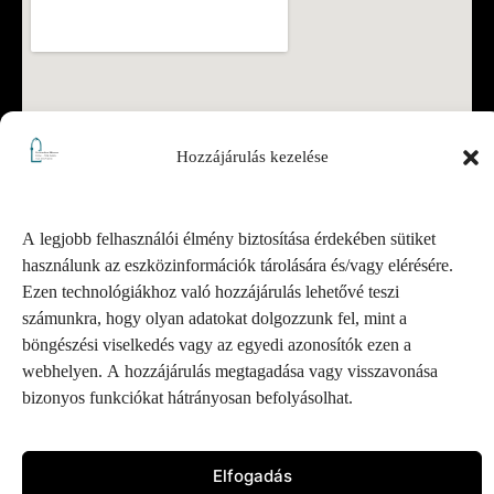
Hozzájárulás kezelése
A legjobb felhasználói élmény biztosítása érdekében sütiket
használunk az eszközinformációk tárolására és/vagy elérésére.
Ezen technológiákhoz való hozzájárulás lehetővé teszi
számunkra, hogy olyan adatokat dolgozzunk fel, mint a
böngészési viselkedés vagy az egyedi azonosítók ezen a
webhelyen. A hozzájárulás megtagadása vagy visszavonása
Pesterzsébeti Múzeum – Minden jog fenntartva.
bizonyos funkciókat hátrányosan befolyásolhat.
Tervezte és fejlesztette:
DESIGNCORP Hungary
Elfogadás