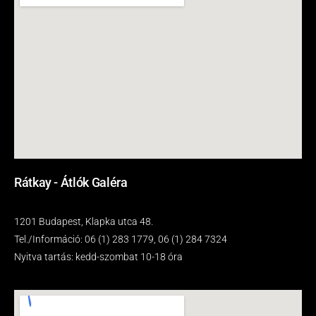
Rátkay - Átlók Galéra
1201 Budapest, Klapka utca 48.
Tel./Információ: 06 (1) 283 1779, 06 (1) 284 7324
Nyitva tartás: kedd-szombat 10-18 óra