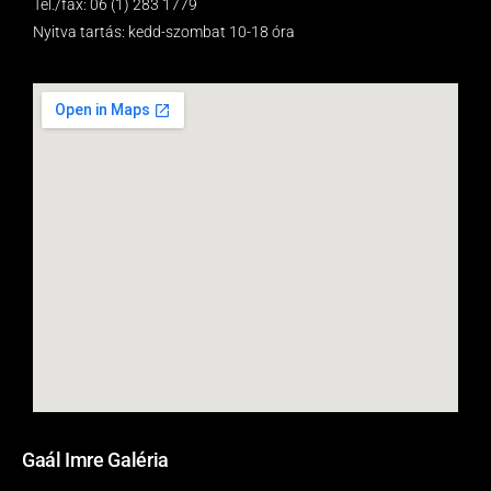
Tel./fax: 06 (1) 283 1779
Nyitva tartás: kedd-szombat 10-18 óra
Gaál Imre Galéria