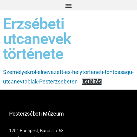
Erzsébeti
utcanevek
története
Szemelyekrol-elnevezett-es-helytorteneti-fontossagu-
utcanevtablak-Pesterzsebeten
Letöltés
Pesterzsébeti Múzeum
1201 Budapest, Baross u. 53.