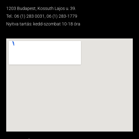
1203 Budapest, Kossuth Lajos u. 39.
Tel.: 06 (1) 283 0031, 06 (1) 283-1779
Nyitva tartás: kedd-szombat 10-18 óra