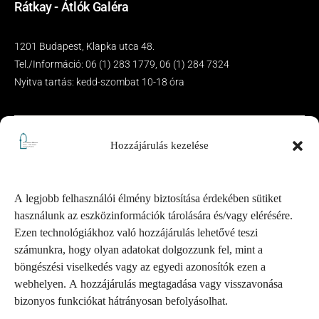
Rátkay - Átlók Galéra
1201 Budapest, Klapka utca 48.
Tel./Információ: 06 (1) 283 1779, 06 (1) 284 7324
Nyitva tartás: kedd-szombat 10-18 óra
Hozzájárulás kezelése
A legjobb felhasználói élmény biztosítása érdekében sütiket
használunk az eszközinformációk tárolására és/vagy elérésére.
Ezen technológiákhoz való hozzájárulás lehetővé teszi
számunkra, hogy olyan adatokat dolgozzunk fel, mint a
böngészési viselkedés vagy az egyedi azonosítók ezen a
webhelyen. A hozzájárulás megtagadása vagy visszavonása
bizonyos funkciókat hátrányosan befolyásolhat.