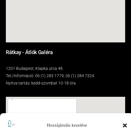
Rátkay - Átlók Galéra
1201 Budapest, Klapka utca 48.
Tel./Információ: 06 (1) 283 1779, 06 (1) 284 7324
Nyitva tartás: kedd-szombat 10-18 óra
Hozzájárulás kezelése