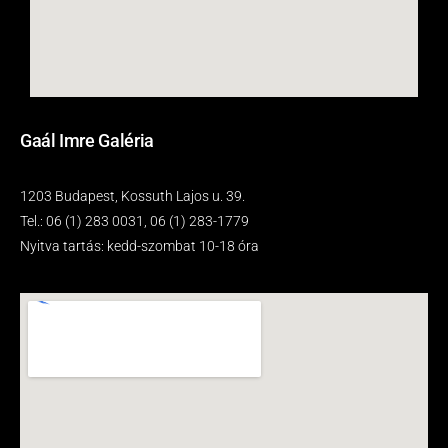
Gaál Imre Galéria
1203 Budapest, Kossuth Lajos u. 39.
Tel.: 06 (1) 283 0031, 06 (1) 283-1779
Nyitva tartás: kedd-szombat 10-18 óra