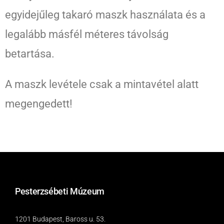
egyidejűleg takaró maszk használata és a
legalább másfél méteres távolság
betartása.
A maszk levétele csak a mintavétel alatt
megengedett!
Pesterzsébeti Múzeum
1201 Budapest, Baross u. 53.