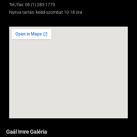
Tel./fax: 06 (1) 283 1779
Nyitva tartás: kedd-szombat 10-18 óra
Gaál Imre Galéria