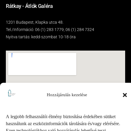
Rátkay - Átlók Galéra
1201 Budapest, Klapka utca 48.
Tel./Információ: 06 (1) 283 1779, 06 (1) 284 7324
Nyitva tartás: kedd-szombat 10-18 óra
Hozzájárulás kezelése
A legjobb felhasználói élmény biztosítása érdekében sütiket
használunk az eszközinformációk tárolására és/vagy elérésére.
Ezen technológiákhoz való hozzájárulás lehetővé teszi