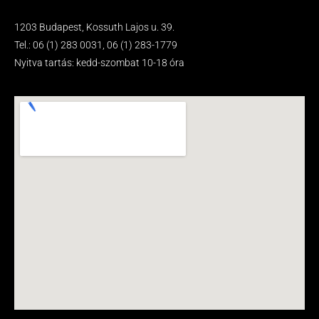
1203 Budapest, Kossuth Lajos u. 39.
Tel.: 06 (1) 283 0031, 06 (1) 283-1779
Nyitva tartás: kedd-szombat 10-18 óra