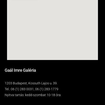
Gaál Imre Galéria
1203 Budapest, Kossuth Lajos u. 39.
Tel.: 06 (1) 283 0031, 06 (1) 283-1779
Nyitva tartás: kedd-szombat 10-18 óra