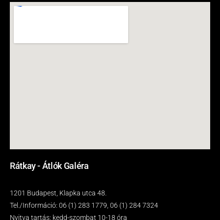
Rátkay - Átlók Galéra
1201 Budapest, Klapka utca 48.
Tel./Információ: 06 (1) 283 1779, 06 (1) 284 7324
Nyitva tartás: kedd-szombat 10-18 óra