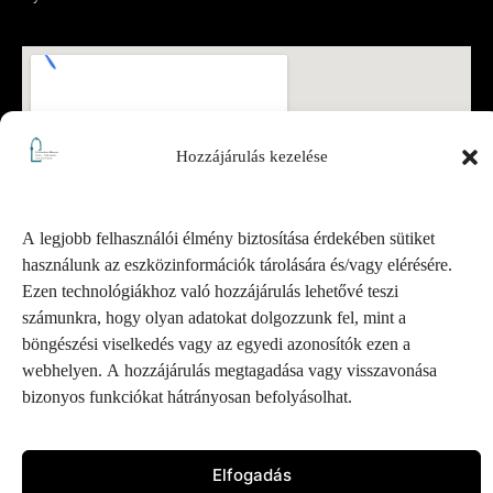
Hozzájárulás kezelése
A legjobb felhasználói élmény biztosítása érdekében sütiket
használunk az eszközinformációk tárolására és/vagy elérésére.
Ezen technológiákhoz való hozzájárulás lehetővé teszi
számunkra, hogy olyan adatokat dolgozzunk fel, mint a
böngészési viselkedés vagy az egyedi azonosítók ezen a
webhelyen. A hozzájárulás megtagadása vagy visszavonása
bizonyos funkciókat hátrányosan befolyásolhat.
Elfogadás
Pesterzsébeti Múzeum – Minden jog fenntartva.