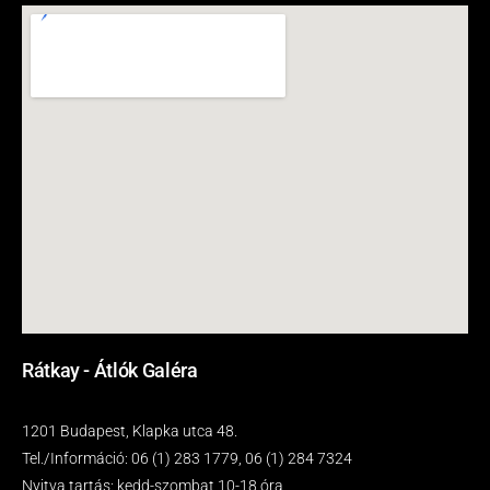
Rátkay - Átlók Galéra
1201 Budapest, Klapka utca 48.
Tel./Információ: 06 (1) 283 1779, 06 (1) 284 7324
Nyitva tartás: kedd-szombat 10-18 óra