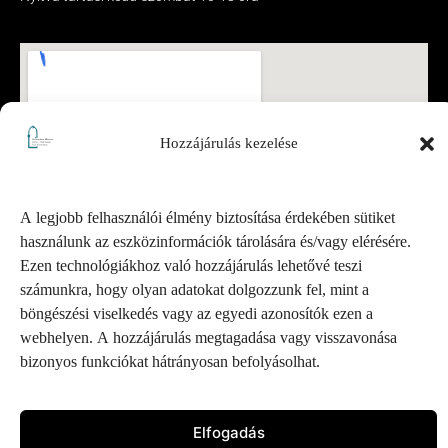
Hozzájárulás kezelése
A legjobb felhasználói élmény biztosítása érdekében sütiket
használunk az eszközinformációk tárolására és/vagy elérésére.
Ezen technológiákhoz való hozzájárulás lehetővé teszi
számunkra, hogy olyan adatokat dolgozzunk fel, mint a
böngészési viselkedés vagy az egyedi azonosítók ezen a
webhelyen. A hozzájárulás megtagadása vagy visszavonása
bizonyos funkciókat hátrányosan befolyásolhat.
Elfogadás
Pesterzsébeti Múzeum – Minden jog fenntartva.