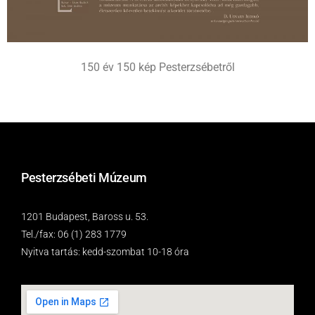
150 év 150 kép Pesterzsébetről
Pesterzsébeti Múzeum
1201 Budapest, Baross u. 53.
Tel./fax: 06 (1) 283 1779
Nyitva tartás: kedd-szombat 10-18 óra