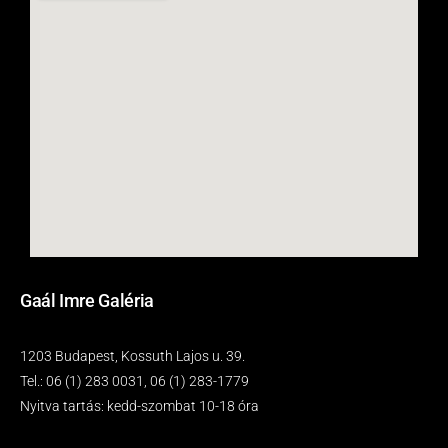
Gaál Imre Galéria
1203 Budapest, Kossuth Lajos u. 39.
Tel.: 06 (1) 283 0031, 06 (1) 283-1779
Nyitva tartás: kedd-szombat 10-18 óra