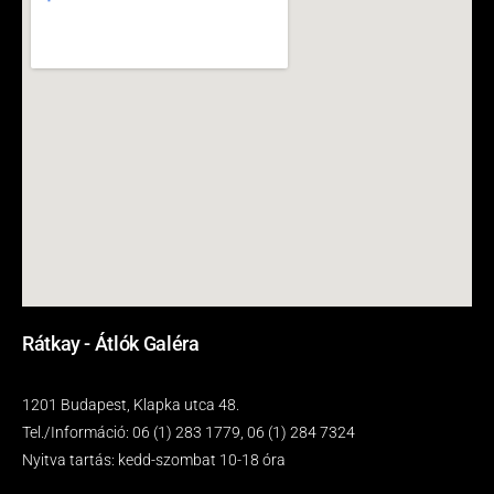
Rátkay - Átlók Galéra
1201 Budapest, Klapka utca 48.
Tel./Információ: 06 (1) 283 1779, 06 (1) 284 7324
Nyitva tartás: kedd-szombat 10-18 óra