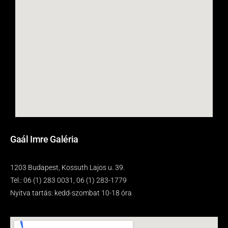
Gaál Imre Galéria
1203 Budapest, Kossuth Lajos u. 39.
Tel.: 06 (1) 283 0031, 06 (1) 283-1779
Nyitva tartás: kedd-szombat 10-18 óra