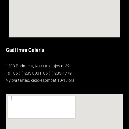
Gaál Imre Galéria
1203 Budapest, Kossuth Lajos u. 39.
Tel.: 06 (1) 283 0031, 06 (1) 283-1779
Nyitva tartás: kedd-szombat 10-18 óra