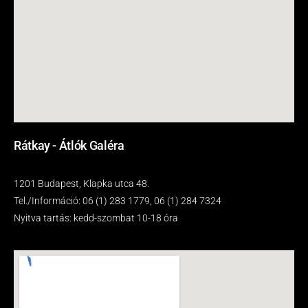
Rátkay - Átlók Galéra
1201 Budapest, Klapka utca 48.
Tel./Információ: 06 (1) 283 1779, 06 (1) 284 7324
Nyitva tartás: kedd-szombat 10-18 óra