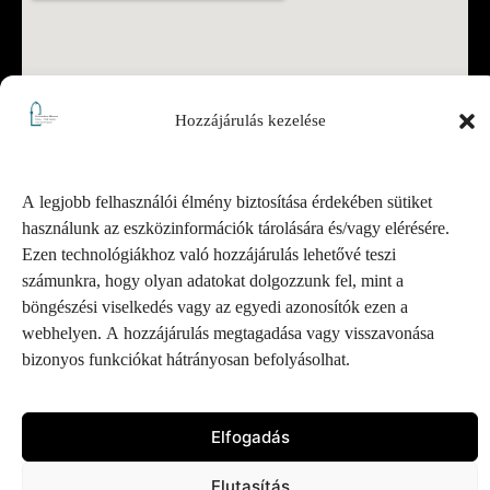
Hozzájárulás kezelése
A legjobb felhasználói élmény biztosítása érdekében sütiket
használunk az eszközinformációk tárolására és/vagy elérésére.
Ezen technológiákhoz való hozzájárulás lehetővé teszi
számunkra, hogy olyan adatokat dolgozzunk fel, mint a
böngészési viselkedés vagy az egyedi azonosítók ezen a
webhelyen. A hozzájárulás megtagadása vagy visszavonása
Pesterzsébeti Múzeum – Minden jog fenntartva.
bizonyos funkciókat hátrányosan befolyásolhat.
Tervezte és fejlesztette:
DESIGNCORP Hungary
Elfogadás
Elutasítás