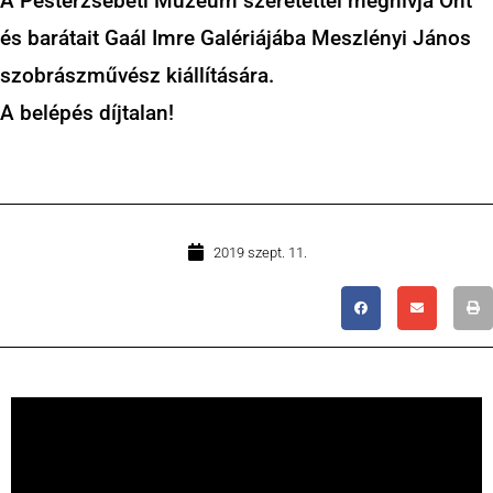
A Pesterzsébeti Múzeum szeretettel meghívja Önt
és barátait Gaál Imre Galériájába Meszlényi János
szobrászművész kiállítására.
A belépés díjtalan!
2019 szept. 11.