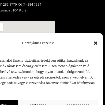
(1) 283 1779, 06 (1) 284 7324
-szombat 10-18 óra
Hozzájárulás kezelése
asználói élmény biztosítása érdekében sütiket használunk az
iók tárolására és/vagy elérésére. Ezen technológiákhoz való
ehetővé teszi számunkra, hogy olyan adatokat dolgozzunk fel,
zési viselkedés vagy az egyedi azonosítók ezen a webhelyen. A
megtagadása vagy visszavonása bizonyos funkciókat hátrányosan