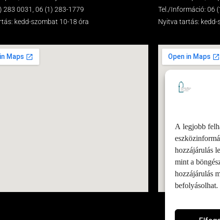
(1) 283 0031, 06 (1) 283-1779
Tel./Információ: 06 
artás: kedd-szombat 10-18 óra
Nyitva tartás: kedd
A legjobb felh
eszközinformác
hozzájárulás l
mint a böngés
hozzájárulás 
befolyásolhat.