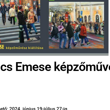
 Bács Emese képzőműv
ető: 2024. június 19-július 27-ig.