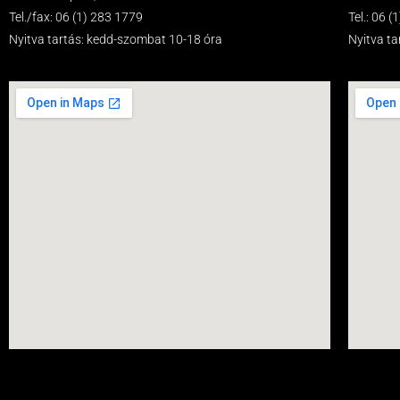
Tel./fax: 06 (1) 283 1779
Tel.: 06 
Nyitva tartás: kedd-szombat 10-18 óra
Nyitva t