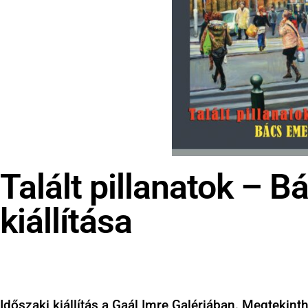
Talált pillanatok –
kiállítása
Időszaki kiállítás a Gaál Imre Galériában. Megtekinth