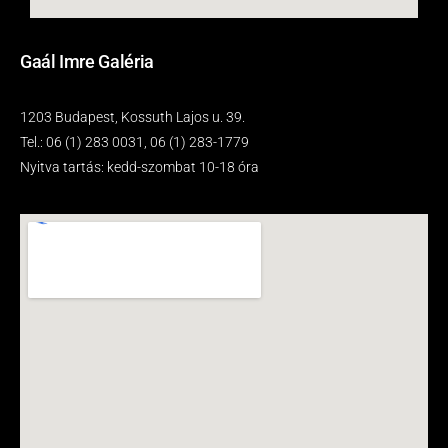
Gaál Imre Galéria
1203 Budapest, Kossuth Lajos u. 39.
Tel.: 06 (1) 283 0031, 06 (1) 283-1779
Nyitva tartás: kedd-szombat 10-18 óra