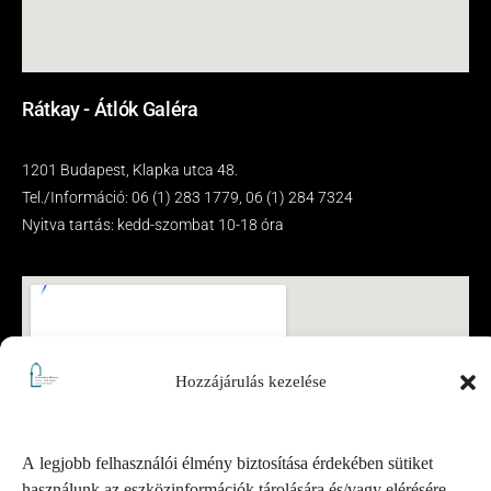
Rátkay - Átlók Galéra
1201 Budapest, Klapka utca 48.
Tel./Információ: 06 (1) 283 1779, 06 (1) 284 7324
Nyitva tartás: kedd-szombat 10-18 óra
Hozzájárulás kezelése
A legjobb felhasználói élmény biztosítása érdekében sütiket
használunk az eszközinformációk tárolására és/vagy elérésére.