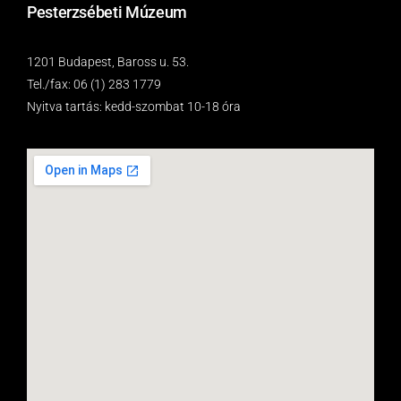
Pesterzsébeti Múzeum
1201 Budapest, Baross u. 53.
Tel./fax: 06 (1) 283 1779
Nyitva tartás: kedd-szombat 10-18 óra